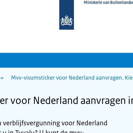
Ministerie van Buitenlands
Naar
de
homepage
van
www.nederlandwereldwijd.nl
Mvv-visumsticker voor Nederland aanvragen. Kie
r voor Nederland aanvragen i
n verblijfsvergunning voor Nederland
u in Tuvalu? U kunt de mvv-