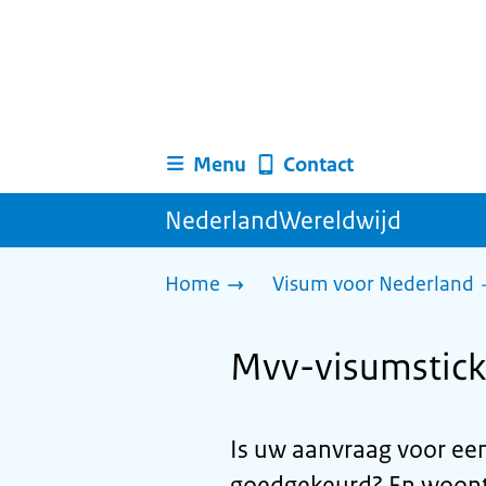
Menu
Contact
NederlandWereldwijd
Home
Visum voor Nederland
Mvv-visumsticke
Is uw aanvraag voor ee
goedgekeurd? En woont 