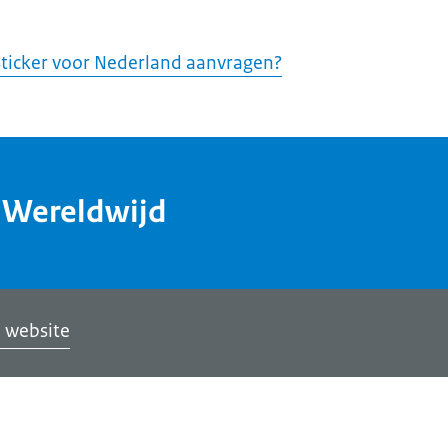
ticker voor Nederland aanvragen?
dWereldwijd
 website