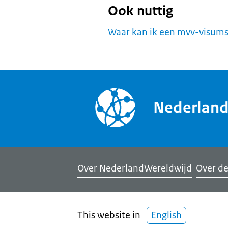
Ook nuttig
Waar kan ik een mvv-visums
Nederlan
Over NederlandWereldwijd
Over de
This website in
English