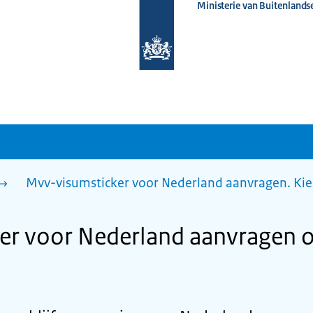
Ministerie van Buitenlands
Naar
de
homepage
van
www.nederlandwereldwijd.nl
Mvv-visumsticker voor Nederland aanvragen. Kie
r voor Nederland aanvragen o