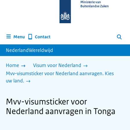
Naar
Ministerie van
Buitenlandse Zaken
de
homepage
van
www.nederlandwereldwijd.nl
Contact
Menu
Zoeken
NederlandWereldwijd
Home
Visum voor Nederland
Mvv-visumsticker voor Nederland aanvragen. Kies
uw land.
Mvv-visumsticker voor
Nederland aanvragen in Tonga