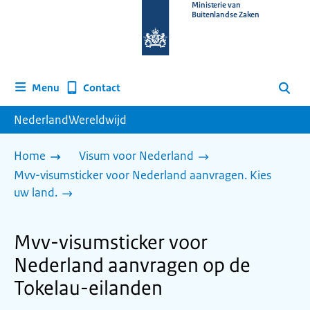
Naar
Ministerie van
Buitenlandse Zaken
de
homepage
van
www.nederlandwereldwijd.nl
Contact
Menu
Zoeken
NederlandWereldwijd
Home
Visum voor Nederland
Mvv-visumsticker voor Nederland aanvragen. Kies
uw land.
Mvv-visumsticker voor
Nederland aanvragen op de
Tokelau-eilanden