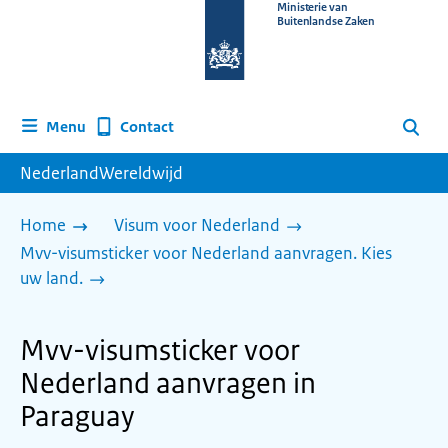
Naar
Ministerie van
Buitenlandse Zaken
de
homepage
van
www.nederlandwereldwijd.nl
Contact
Menu
Zoeken
NederlandWereldwijd
Home
Visum voor Nederland
Mvv-visumsticker voor Nederland aanvragen. Kies
uw land.
Mvv-visumsticker voor
Nederland aanvragen in
Paraguay