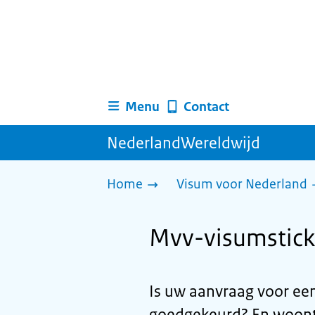
Menu
Contact
NederlandWereldwijd
Home
Visum voor Nederland
Mvv-visumstick
Is uw aanvraag voor ee
goedgekeurd? En woont