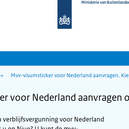
Ministerie van Buitenlands
Naar
de
homepage
van
www.nederlandwereldwijd.nl
Mvv-visumsticker voor Nederland aanvragen. Kie
er voor Nederland aanvragen 
n verblijfsvergunning voor Nederland
 u op Niue? U kunt de mvv-