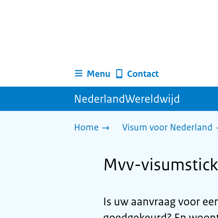
Menu
Contact
NederlandWereldwijd
Home
Visum voor Nederland
Mvv-visumstick
Is uw aanvraag voor ee
goedgekeurd? En woont