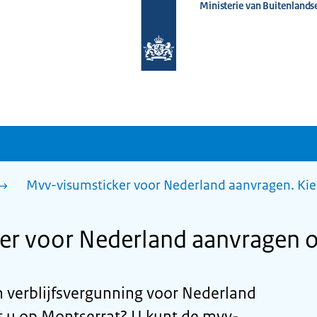
Ministerie van Buitenlands
Naar
de
homepage
van
www.nederlandwereldwijd.nl
Mvv-visumsticker voor Nederland aanvragen. Kie
er voor Nederland aanvragen 
n verblijfsvergunning voor Nederland
 u op Montserrat? U kunt de mvv-