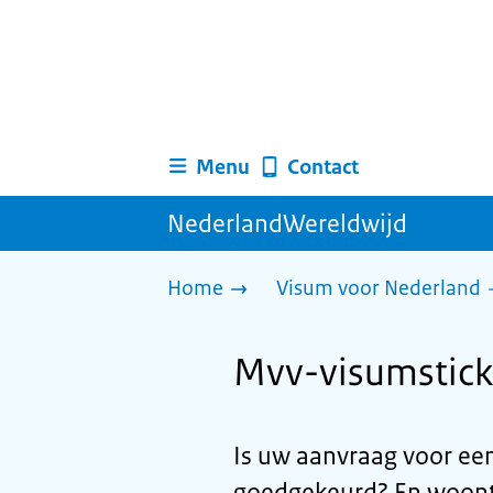
Menu
Contact
NederlandWereldwijd
Home
Visum voor Nederland
Mvv-visumstick
Is uw aanvraag voor ee
goedgekeurd? En woont