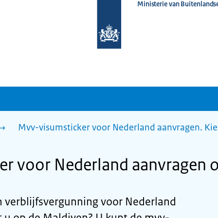
Ministerie van Buitenlands
Naar
de
homepage
van
www.nederlandwereldwijd.nl
Mvv-visumsticker voor Nederland aanvragen. Kie
er voor Nederland aanvragen 
n verblijfsvergunning voor Nederland
 u op de Maldiven? U kunt de mvv-