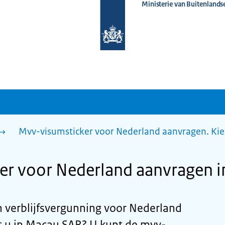
Ministerie van Buitenlands
Naar
de
homepage
van
www.nederlandwereldwijd.nl
Mvv-visumsticker voor Nederland aanvragen. Kie
er voor Nederland aanvragen 
n verblijfsvergunning voor Nederland
 u in Macau SAR? U kunt de mvv-