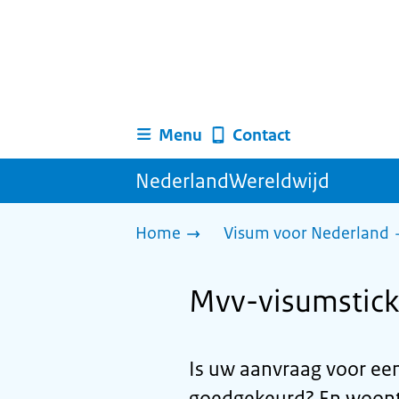
Menu
Contact
NederlandWereldwijd
Home
Visum voor Nederland
Mvv-visumstick
Is uw aanvraag voor ee
goedgekeurd? En woont