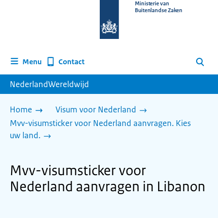
Naar
Ministerie van
Buitenlandse Zaken
de
homepage
van
www.nederlandwereldwijd.nl
Contact
Menu
Zoeken
NederlandWereldwijd
Home
Visum voor Nederland
Mvv-visumsticker voor Nederland aanvragen. Kies
uw land.
Mvv-visumsticker voor
Nederland aanvragen in Libanon