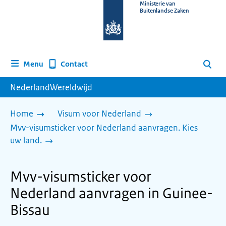
Naar
Ministerie van
Buitenlandse Zaken
de
homepage
van
www.nederlandwereldwijd.nl
Contact
Menu
Zoeken
NederlandWereldwijd
Home
Visum voor Nederland
Mvv-visumsticker voor Nederland aanvragen. Kies
uw land.
Mvv-visumsticker voor
Nederland aanvragen in Guinee-
Bissau