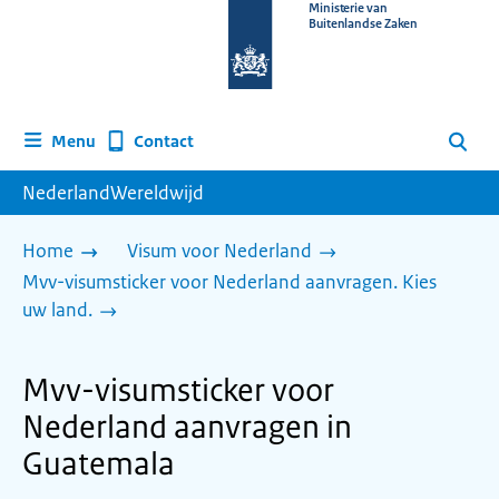
Naar
Ministerie van
Buitenlandse Zaken
de
homepage
van
www.nederlandwereldwijd.nl
Contact
Menu
Zoeken
NederlandWereldwijd
Home
Visum voor Nederland
Mvv-visumsticker voor Nederland aanvragen. Kies
uw land.
Mvv-visumsticker voor
Nederland aanvragen in
Guatemala