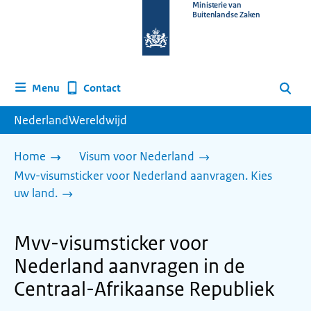
Naar
Ministerie van
Buitenlandse Zaken
de
homepage
van
www.nederlandwereldwijd.nl
Contact
Menu
Zoeken
NederlandWereldwijd
Home
Visum voor Nederland
Mvv-visumsticker voor Nederland aanvragen. Kies
uw land.
Mvv-visumsticker voor
Nederland aanvragen in de
Centraal-Afrikaanse Republiek