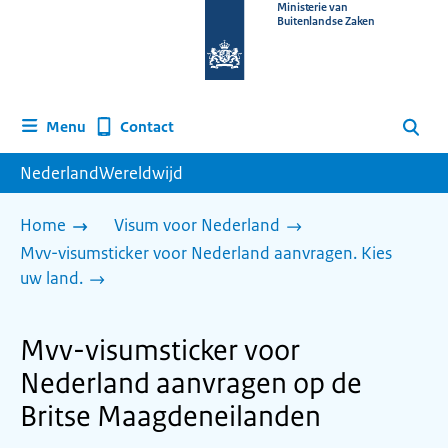
Naar
Ministerie van
Buitenlandse Zaken
de
homepage
van
www.nederlandwereldwijd.nl
Contact
Menu
Zoeken
NederlandWereldwijd
Home
Visum voor Nederland
Mvv-visumsticker voor Nederland aanvragen. Kies
uw land.
Mvv-visumsticker voor
Nederland aanvragen op de
Britse Maagdeneilanden