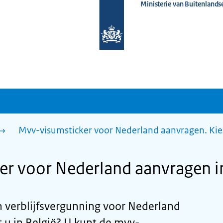
Ministerie van Buitenlands
Naar
de
homepage
van
www.nederlandwereldwijd.nl
Mvv-visumsticker voor Nederland aanvragen. Kie
r voor Nederland aanvragen i
n verblijfsvergunning voor Nederland
u in België? U kunt de mvv-