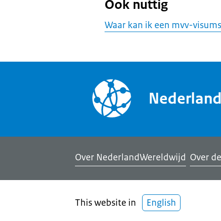
Ook nuttig
Waar kan ik een mvv-visums
Nederlan
Over NederlandWereldwijd
Over de
This website in
English