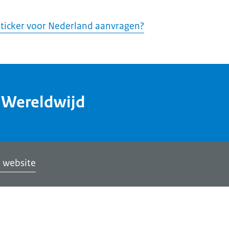
ticker voor Nederland aanvragen?
dWereldwijd
 website