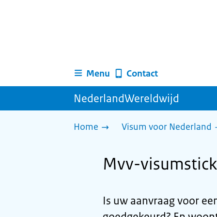
Menu
Contact
NederlandWereldwijd
Home
Visum voor Nederland
Mvv-visumsticke
Is uw aanvraag voor ee
goedgekeurd? En woont 