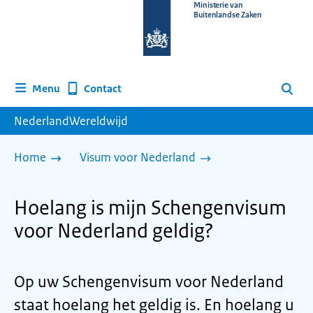
Naar
Ministerie van
Buitenlandse Zaken
de
homepage
van
www.nederlandwereldwijd.nl
Contact
Menu
Zoeken
NederlandWereldwijd
Home
Visum voor Nederland
Hoelang is mijn Schengenvisum
voor Nederland geldig?
Op uw Schengenvisum voor Nederland
staat hoelang het geldig is. En hoelang u