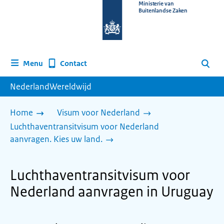
Naar
Ministerie van
Buitenlandse Zaken
de
homepage
van
www.nederlandwereldwijd.nl
Contact
Menu
Zoeken
NederlandWereldwijd
Home
Visum voor Nederland
Luchthaventransitvisum voor Nederland
aanvragen. Kies uw land.
Luchthaventransitvisum voor
Nederland aanvragen in Uruguay