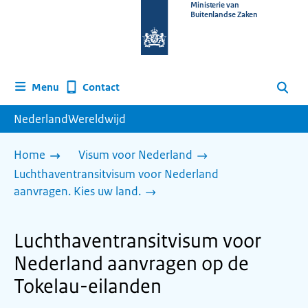
Naar
Ministerie van
Buitenlandse Zaken
de
homepage
van
www.nederlandwereldwijd.nl
Contact
Menu
Zoeken
NederlandWereldwijd
Home
Visum voor Nederland
Luchthaventransitvisum voor Nederland
aanvragen. Kies uw land.
Luchthaventransitvisum voor
Nederland aanvragen op de
Tokelau-eilanden