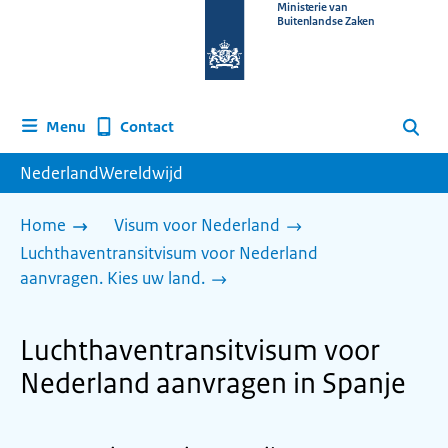
Naar
Ministerie van
Buitenlandse Zaken
de
homepage
van
www.nederlandwereldwijd.nl
Contact
Menu
Zoeken
NederlandWereldwijd
Home
Visum voor Nederland
Luchthaventransitvisum voor Nederland
aanvragen. Kies uw land.
Luchthaventransitvisum voor
Nederland aanvragen in Spanje