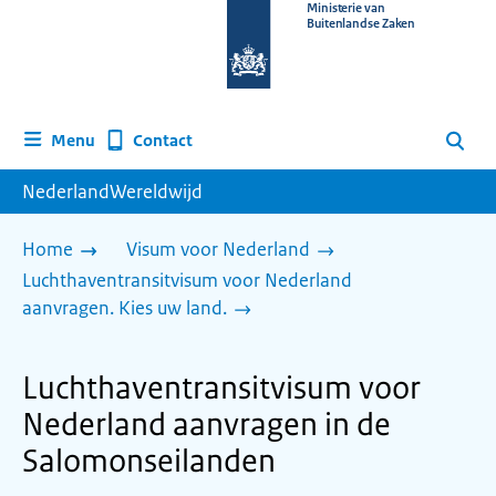
Naar
Ministerie van
Buitenlandse Zaken
de
homepage
van
www.nederlandwereldwijd.nl
Contact
Menu
Zoeken
NederlandWereldwijd
Home
Visum voor Nederland
Luchthaventransitvisum voor Nederland
aanvragen. Kies uw land.
Luchthaventransitvisum voor
Nederland aanvragen in de
Salomonseilanden