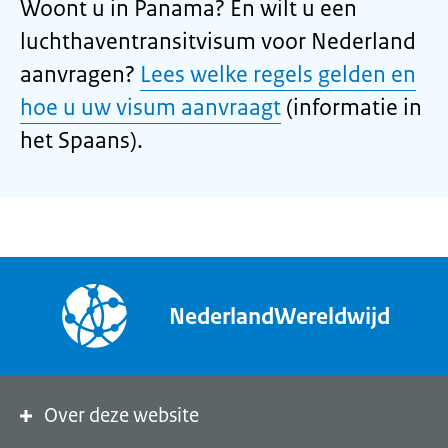
Woont u in Panama? En wilt u een
luchthaventransitvisum voor Nederland
aanvragen?
Lees welke regels gelden en
hoe u uw visum aanvraagt
(informatie in
het Spaans).
NederlandWereldwijd
Over deze website