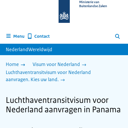
Naar
Ministerie van
Buitenlandse Zaken
de
homepage
van
www.nederlandwereldwijd.nl
Contact
Menu
Zoeken
NederlandWereldwijd
Home
Visum voor Nederland
Luchthaventransitvisum voor Nederland
aanvragen. Kies uw land.
Luchthaventransitvisum voor
Nederland aanvragen in Panama