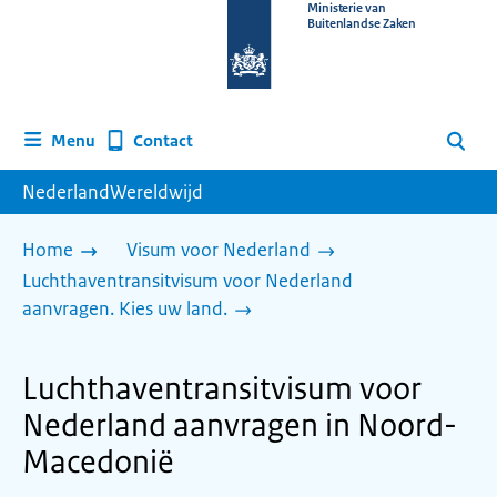
Naar
Ministerie van
Buitenlandse Zaken
de
homepage
van
www.nederlandwereldwijd.nl
Contact
Menu
Zoeken
NederlandWereldwijd
Home
Visum voor Nederland
Luchthaventransitvisum voor Nederland
aanvragen. Kies uw land.
Luchthaventransitvisum voor
Nederland aanvragen in Noord-
Macedonië