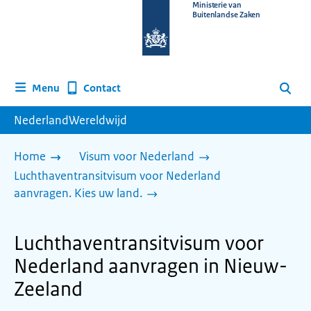
Naar
Ministerie van
Buitenlandse Zaken
de
homepage
van
www.nederlandwereldwijd.nl
Contact
Menu
Zoeken
NederlandWereldwijd
Home
Visum voor Nederland
Luchthaventransitvisum voor Nederland
aanvragen. Kies uw land.
Luchthaventransitvisum voor
Nederland aanvragen in Nieuw-
Zeeland