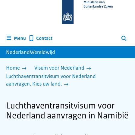
Naar
Ministerie van
Buitenlandse Zaken
de
homepage
van
www.nederlandwereldwijd.nl
Contact
Menu
Zoeken
NederlandWereldwijd
Home
Visum voor Nederland
Luchthaventransitvisum voor Nederland
aanvragen. Kies uw land.
Luchthaventransitvisum voor
Nederland aanvragen in Namibië