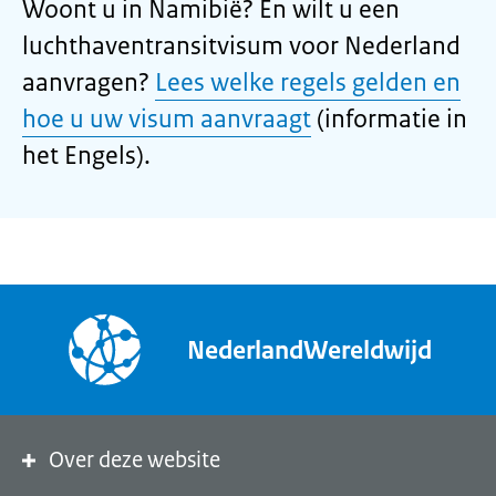
Woont u in Namibië? En wilt u een
luchthaventransitvisum voor Nederland
aanvragen?
Lees welke regels gelden en
hoe u uw visum aanvraagt
(informatie in
het Engels).
NederlandWereldwijd
Over deze website