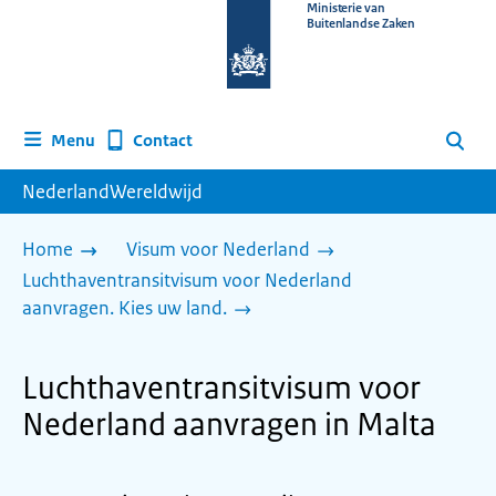
Naar
Ministerie van
Buitenlandse Zaken
de
homepage
van
www.nederlandwereldwijd.nl
Contact
Menu
Zoeken
NederlandWereldwijd
Home
Visum voor Nederland
Luchthaventransitvisum voor Nederland
aanvragen. Kies uw land.
Luchthaventransitvisum voor
Nederland aanvragen in Malta