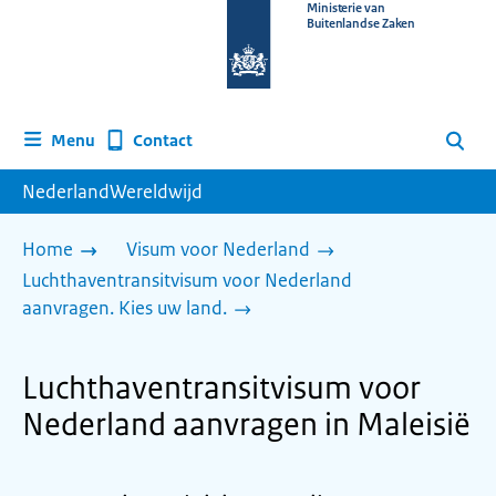
Naar
Ministerie van
Buitenlandse Zaken
de
homepage
van
www.nederlandwereldwijd.nl
Contact
Menu
Zoeken
NederlandWereldwijd
Home
Visum voor Nederland
Luchthaventransitvisum voor Nederland
aanvragen. Kies uw land.
Luchthaventransitvisum voor
Nederland aanvragen in Maleisië