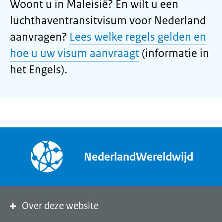
Woont u in Maleisië? En wilt u een
luchthaventransitvisum voor Nederland
aanvragen?
Lees welke regels gelden en
hoe u uw visum aanvraagt
(informatie in
het Engels).
NederlandWereldwijd
Over deze website