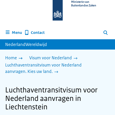
Naar
Ministerie van
Buitenlandse Zaken
de
homepage
van
www.nederlandwereldwijd.nl
Contact
Menu
Zoeken
NederlandWereldwijd
Home
Visum voor Nederland
Luchthaventransitvisum voor Nederland
aanvragen. Kies uw land.
Luchthaventransitvisum voor
Nederland aanvragen in
Liechtenstein