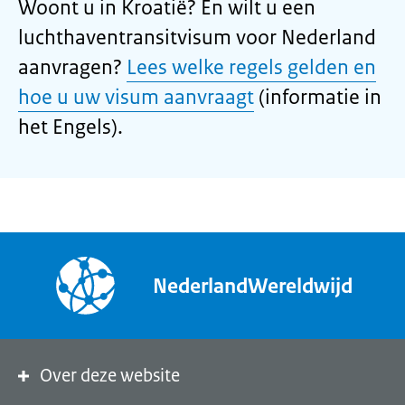
Woont u in Kroatië? En wilt u een
luchthaventransitvisum voor Nederland
aanvragen?
Lees welke regels gelden en
hoe u uw visum aanvraagt
(informatie in
het Engels).
NederlandWereldwijd
Over deze website