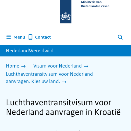
Naar
Ministerie van
Buitenlandse Zaken
de
homepage
van
www.nederlandwereldwijd.nl
Contact
Menu
Zoeken
NederlandWereldwijd
Home
Visum voor Nederland
Luchthaventransitvisum voor Nederland
aanvragen. Kies uw land.
Luchthaventransitvisum voor
Nederland aanvragen in Kroatië