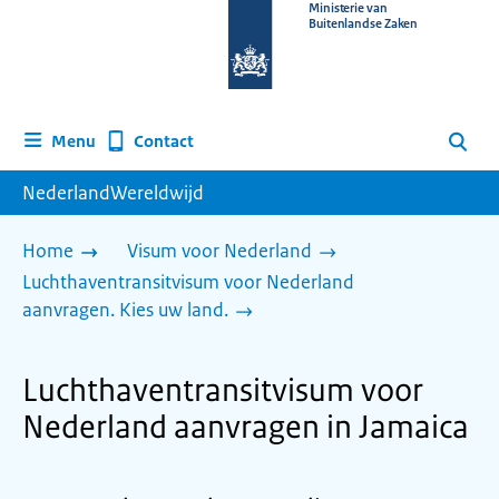
Naar
Ministerie van
Buitenlandse Zaken
de
homepage
van
www.nederlandwereldwijd.nl
Contact
Menu
Zoeken
NederlandWereldwijd
Home
Visum voor Nederland
Luchthaventransitvisum voor Nederland
aanvragen. Kies uw land.
Luchthaventransitvisum voor
Nederland aanvragen in Jamaica