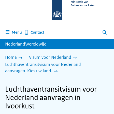
Naar
Ministerie van
Buitenlandse Zaken
de
homepage
van
www.nederlandwereldwijd.nl
Contact
Menu
Zoeken
NederlandWereldwijd
Home
Visum voor Nederland
Luchthaventransitvisum voor Nederland
aanvragen. Kies uw land.
Luchthaventransitvisum voor
Nederland aanvragen in
Ivoorkust