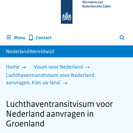
Naar
Ministerie van
Buitenlandse Zaken
de
homepage
van
www.nederlandwereldwijd.nl
Contact
Menu
Zoeken
NederlandWereldwijd
Home
Visum voor Nederland
Luchthaventransitvisum voor Nederland
aanvragen. Kies uw land.
Luchthaventransitvisum voor
Nederland aanvragen in
Groenland