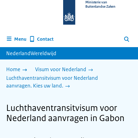
Naar
Ministerie van
Buitenlandse Zaken
de
homepage
van
www.nederlandwereldwijd.nl
Contact
Menu
Zoeken
NederlandWereldwijd
Home
Visum voor Nederland
Luchthaventransitvisum voor Nederland
aanvragen. Kies uw land.
Luchthaventransitvisum voor
Nederland aanvragen in Gabon