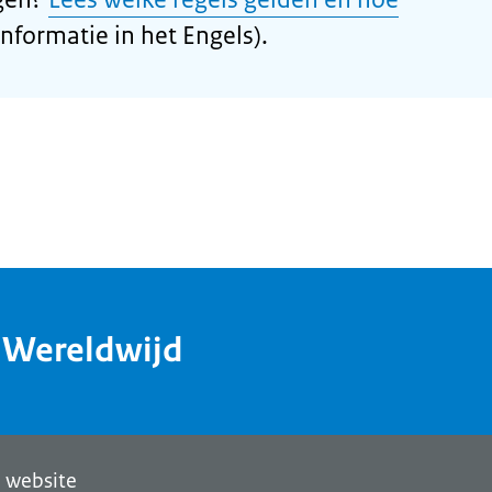
informatie in het Engels).
dWereldwijd
 website