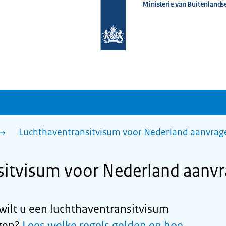
Ministerie van Buitenlands
Naar
de
homepage
van
www.nederlandwereldwijd.nl
Luchthaventransitvisum voor Nederland aanvrage
itvisum voor Nederland aanvr
wilt u een luchthaventransitvisum
gen?
Lees welke regels gelden en hoe