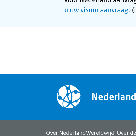
u uw visum aanvraagt
(
Nederlan
Over NederlandWereldwijd
Over de