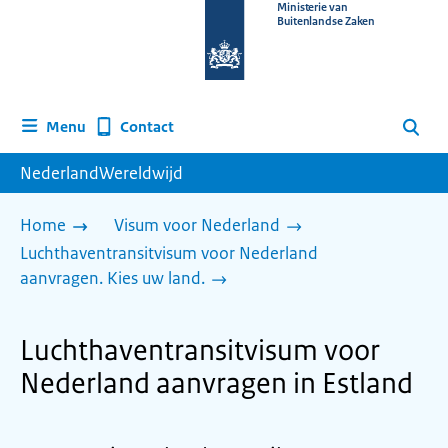
Naar
Ministerie van
Buitenlandse Zaken
de
homepage
van
www.nederlandwereldwijd.nl
Contact
Menu
Zoeken
NederlandWereldwijd
Home
Visum voor Nederland
Luchthaventransitvisum voor Nederland
aanvragen. Kies uw land.
Luchthaventransitvisum voor
Nederland aanvragen in Estland