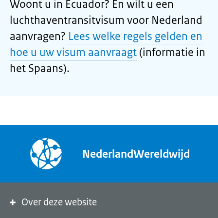
Woont u in Ecuador? En wilt u een
luchthaventransitvisum voor Nederland
aanvragen?
Lees welke regels gelden en
hoe u uw visum aanvraagt
(informatie in
het Spaans).
NederlandWereldwijd
Over deze website