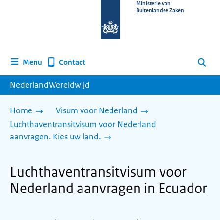
Naar
Ministerie van
Buitenlandse Zaken
de
homepage
van
www.nederlandwereldwijd.nl
Contact
Menu
Zoeken
NederlandWereldwijd
Home
Visum voor Nederland
Luchthaventransitvisum voor Nederland
aanvragen. Kies uw land.
Luchthaventransitvisum voor
Nederland aanvragen in Ecuador