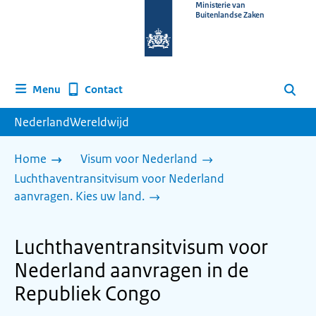
Naar
Ministerie van
Buitenlandse Zaken
de
homepage
van
www.nederlandwereldwijd.nl
Contact
Menu
Zoeken
NederlandWereldwijd
Home
Visum voor Nederland
Luchthaventransitvisum voor Nederland
aanvragen. Kies uw land.
Luchthaventransitvisum voor
Nederland aanvragen in de
Republiek Congo