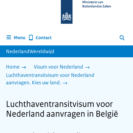
Naar
Ministerie van
Buitenlandse Zaken
de
homepage
van
www.nederlandwereldwijd.nl
Contact
Menu
Zoeken
NederlandWereldwijd
Home
Visum voor Nederland
Luchthaventransitvisum voor Nederland
aanvragen. Kies uw land.
Luchthaventransitvisum voor
Nederland aanvragen in België