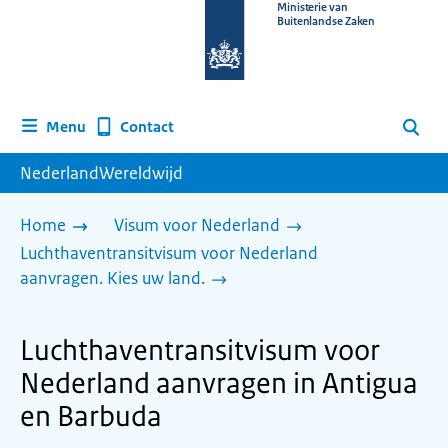
Naar
Ministerie van
Buitenlandse Zaken
de
homepage
van
www.nederlandwereldwijd.nl
Contact
Menu
Zoeken
NederlandWereldwijd
Home
Visum voor Nederland
Luchthaventransitvisum voor Nederland
aanvragen. Kies uw land.
Luchthaventransitvisum voor
Nederland aanvragen in Antigua
en Barbuda