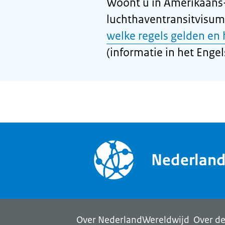
Woont u in Amerikaans
luchthaventransitvisu
welke regels gelden en
(informatie in het Engel
Nederlan
Over NederlandWereldwijd
Over de