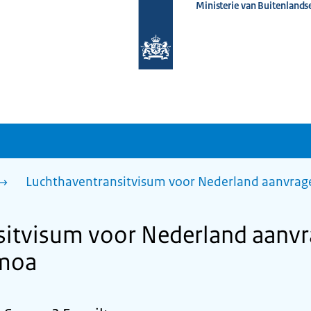
Ministerie van Buitenlands
Naar
de
homepage
van
www.nederlandwereldwijd.nl
Luchthaventransitvisum voor Nederland aanvrage
sitvisum voor Nederland aanvr
moa