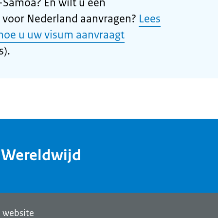
-Samoa? En wilt u een
m voor Nederland aanvragen?
Lees
 hoe u uw visum aanvraagt
s).
dWereldwijd
 website