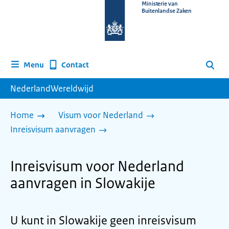
Naar
Ministerie van
Buitenlandse Zaken
de
homepage
van
www.nederlandwereldwijd.nl
Contact
Menu
Zoeken
NederlandWereldwijd
Home
Visum voor Nederland
Inreisvisum aanvragen
Inreisvisum voor Nederland
aanvragen in Slowakije
U kunt in Slowakije geen inreisvisum