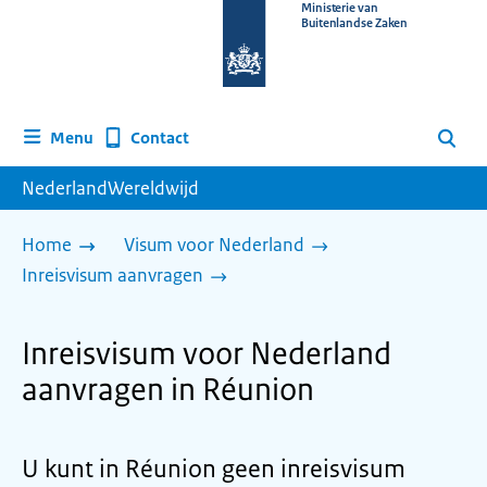
Naar
Ministerie van
Buitenlandse Zaken
de
homepage
van
www.nederlandwereldwijd.nl
Contact
Menu
Zoeken
NederlandWereldwijd
Home
Visum voor Nederland
Inreisvisum aanvragen
Inreisvisum voor Nederland
aanvragen in Réunion
U kunt in Réunion geen inreisvisum