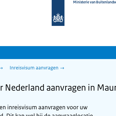
Ministerie van Buitenlands
Naar
de
homepage
van
www.nederlandwereldwijd.nl
Inreisvisum aanvragen
r Nederland aanvragen in Maur
een inreisvisum aanvragen voor uw
d. Dit kan wel bij de aanvraaglocatie