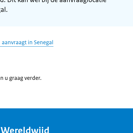
al.
m aanvraagt in Senegal
en u graag verder.
dWereldwijd