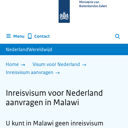
Naar
Ministerie van
Buitenlandse Zaken
de
homepage
van
www.nederlandwereldwijd.nl
Contact
Menu
Zoeken
NederlandWereldwijd
Home
Visum voor Nederland
Inreisvisum aanvragen
Inreisvisum voor Nederland
aanvragen in Malawi
U kunt in Malawi geen inreisvisum