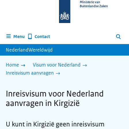
Naar
Ministerie van
Buitenlandse Zaken
de
homepage
van
www.nederlandwereldwijd.nl
Contact
Menu
Zoeken
NederlandWereldwijd
Home
Visum voor Nederland
Inreisvisum aanvragen
Inreisvisum voor Nederland
aanvragen in Kirgizië
U kunt in Kirgizië geen inreisvisum