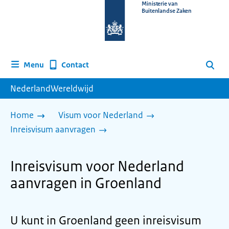
Naar
Ministerie van
Buitenlandse Zaken
de
homepage
van
www.nederlandwereldwijd.nl
Contact
Menu
Zoeken
NederlandWereldwijd
Home
Visum voor Nederland
Inreisvisum aanvragen
Inreisvisum voor Nederland
aanvragen in Groenland
U kunt in Groenland geen inreisvisum