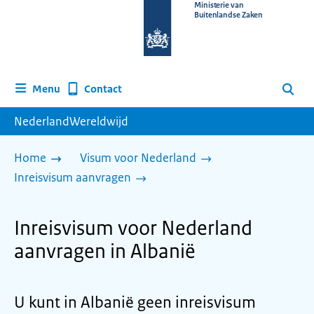
Naar
Ministerie van
Buitenlandse Zaken
de
homepage
van
www.nederlandwereldwijd.nl
Contact
Menu
Zoeken
NederlandWereldwijd
Home
Visum voor Nederland
Inreisvisum aanvragen
Inreisvisum voor Nederland
aanvragen in Albanië
U kunt in Albanië geen inreisvisum