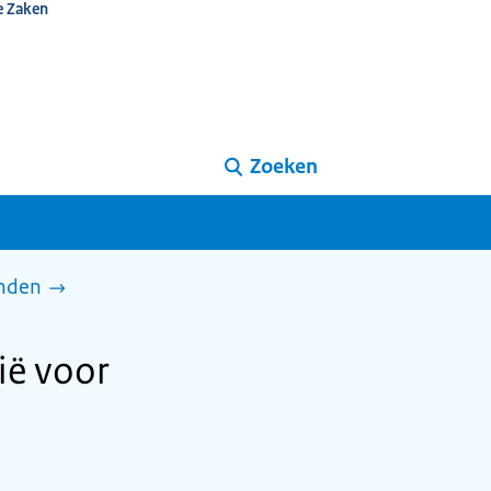
e Zaken
Zoeken
enden
ië voor