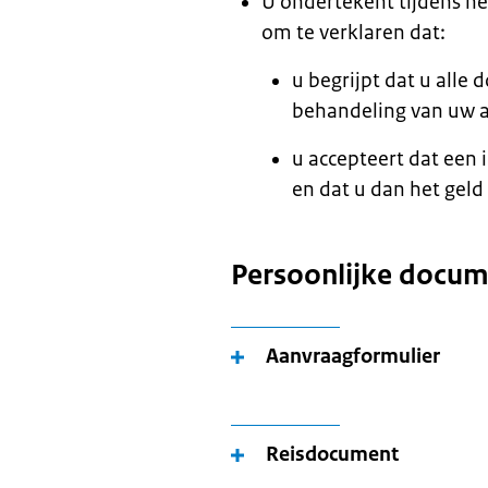
U ondertekent tijdens h
om te verklaren dat:
u begrijpt dat u all
behandeling van uw 
u accepteert dat een
en dat u dan het geld
Persoonlijke docu
Aanvraagformulier
Reisdocument