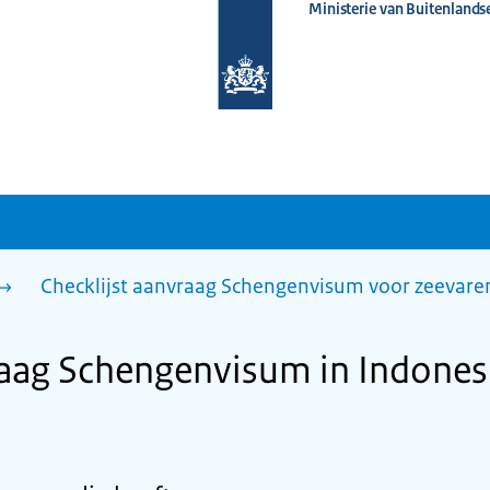
Ministerie van Buitenlands
Naar
de
homepage
van
www.nederlandwereldwijd.nl
Checklijst aanvraag Schengenvisum voor zeevar
raag Schengenvisum in Indones