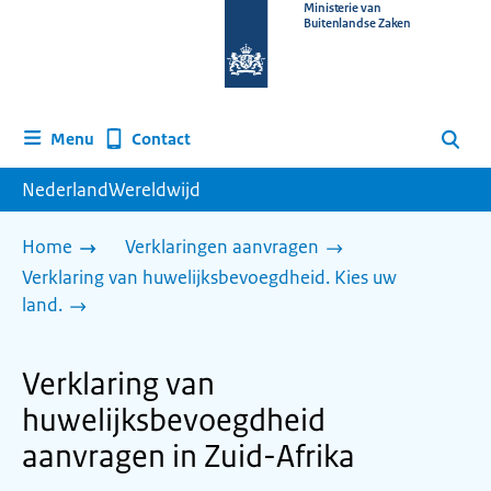
Naar
Ministerie van
Buitenlandse Zaken
de
homepage
van
www.nederlandwereldwijd.nl
Contact
Menu
Zoeken
NederlandWereldwijd
Home
Verklaringen aanvragen
Verklaring van huwelijksbevoegdheid. Kies uw
land.
Verklaring van
huwelijksbevoegdheid
aanvragen in Zuid-Afrika