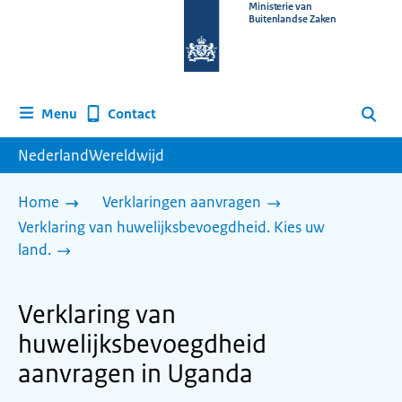
Naar
Ministerie van
Buitenlandse Zaken
de
homepage
van
www.nederlandwereldwijd.nl
Contact
Menu
Zoeken
NederlandWereldwijd
Home
Verklaringen aanvragen
Verklaring van huwelijksbevoegdheid. Kies uw
land.
Verklaring van
huwelijksbevoegdheid
aanvragen in Uganda