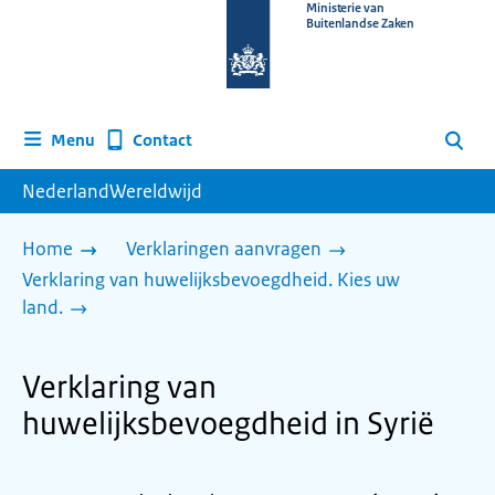
Naar
Ministerie van
Buitenlandse Zaken
de
homepage
van
www.nederlandwereldwijd.nl
Contact
Menu
Zoeken
NederlandWereldwijd
Home
Verklaringen aanvragen
Verklaring van huwelijksbevoegdheid. Kies uw
land.
Verklaring van
huwelijksbevoegdheid in Syrië